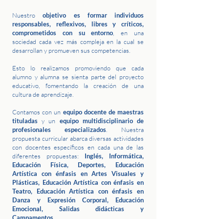
Nuestro
objetivo es formar individuos
responsables, reflexivos, libres y críticos,
comprometidos con su entorno
, en una
sociedad cada vez más compleja en la cual se
desarrollan y promueven sus competencias.
Esto lo realizamos promoviendo que cada
alumno y alumna se sienta parte del proyecto
educativo, fomentando la creación de una
cultura de aprendizaje.
Contamos con un
equipo docente de maestras
tituladas
y un
equipo multidisciplinario de
profesionales especializados
. Nuestra
propuesta curricular abarca diversas actividades
con docentes específicos en cada una de las
diferentes propuestas:
Inglés, Informática,
Educación Física, Deportes, Educación
Artística con énfasis en Artes Visuales y
Plásticas, Educación Artística con énfasis en
Teatro, Educación Artística con énfasis en
Danza y Expresión Corporal, Educación
Emocional, Salidas didácticas y
Campamentos.